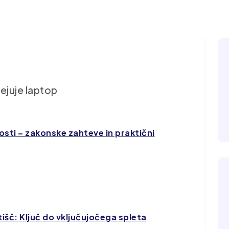
sti – zakonske zahteve in praktični
išč: Ključ do vključujočega spleta