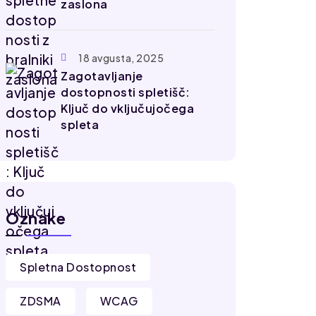
zaslona
18 avgusta, 2025
Zagotavljanje
dostopnosti spletišč:
Ključ do vključujočega
spleta
Oznake
Spletna Dostopnost
ZDSMA
WCAG