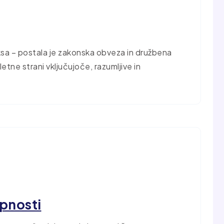
ksa – postala je zakonska obveza in družbena
tne strani vključujoče, razumljive in
opnosti