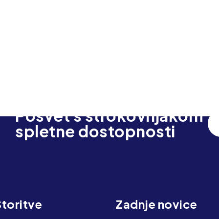
Posvet s strokovnjakom
spletne dostopnosti
toritve
Zadnje novice