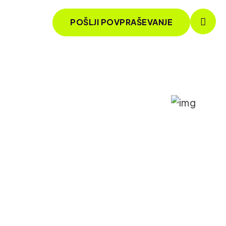
POŠLJI POVPRAŠEVANJE
i spletišč